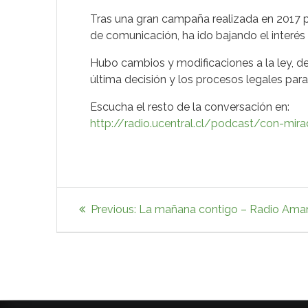
Tras una gran campaña realizada en 2017 p
de comunicación, ha ido bajando el interés
Hubo cambios y modificaciones a la ley, d
última decisión y los procesos legales para
Escucha el resto de la conversación en:
http://radio.ucentral.cl/podcast/con-mi
Navegación
Previous
Previous:
La mañana contigo – Radio Ama
post:
de
entradas