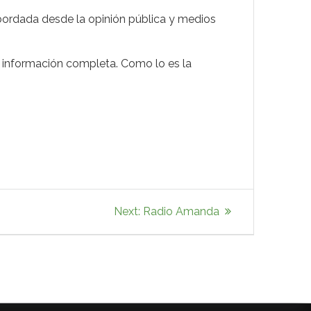
bordada desde la opinión pública y medios
r información completa. Como lo es la
Next
Next:
Radio Amanda
post: