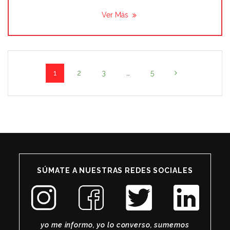
Ver Más
Posts
Page
Page
Page
Page
1
2
3
…
5
navigation
SÚMATE A NUESTRAS REDES SOCIALES
yo me informo, yo lo converso, sumemos